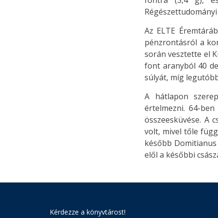
fontra (3,4 g), 
Régészettudományi 
Az ELTE Éremtárába
pénzrontásról a kort
során vesztette el 
font aranyból 40 de
súlyát, míg legutóbb
A hátlapon szerep
értelmezni. 64-ben
összeesküvése. A c
volt, mivel tőle fü
később Domitianus 
elől a későbbi csász
Kérdezze a könyvtárost!