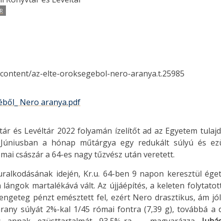
R
/content/az-elte-oroksegebol-nero-aranya.t.25985
ből_ Nero aranya.pdf
ár és Levéltár 2022 folyamán ízelítőt ad az Egyetem tula
. Júniusban a hónap műtárgya egy redukált súlyú és ezü
mai császár a 64-es nagy tűzvész után veretett.
 uralkodásának idején, Kr.u. 64-ben 9 napon keresztül ége
lángok martalékává vált. Az újjáépítés, a keleten folytatott
engeteg pénzt emésztett fel, ezért Nero drasztikus, ám j
arany súlyát 2%-kal 1/45 római fontra (7,39 g), továbbá a 