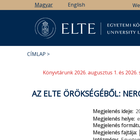
Ugrás
Magyar
English
We
a
tartalomra
Könyv
CÍMLAP
MORZSA
Könyvtárunk 2026. augusztus 1. és 2026. 
AZ ELTE ÖRÖKSÉGÉBŐL: NER
Megjelenés ideje
2
Megjelenés helye
e
Megjelenés formát
Megjelenés fajtája
Intézmény
Egyetem