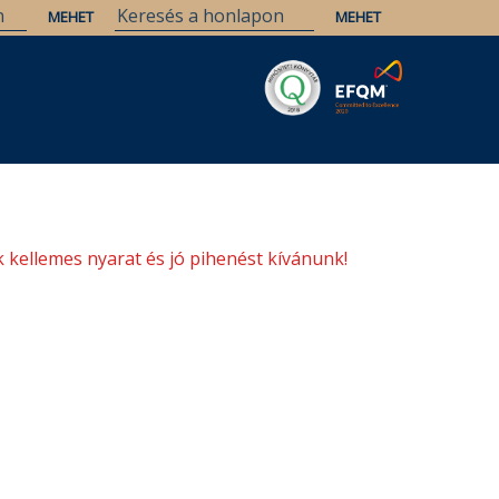
Savaria
Örökség
ELTE Könyvtárak
 kellemes nyarat és jó pihenést kívánunk!