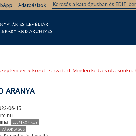
bApp
Adatbázisok
tár
Kutatástámogatás
Levéltár
Támogatás
szeptember 5. között zárva tart. Minden kedves olvasónknak
O ARANYA
022-06-15
lte.hu
uma
ELEKTRONIKUS
MÁSODLAGOS
i Könyvtár és Levéltár