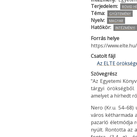
Terjedelem
RÖVID HÍ
Téma
GYŰJTEMÉNY
Nyelv
MAGYAR
Hatókör
INTÉZMÉNYI
Forrás helye
https://www.elte.hu
Csatolt fájl
Az ELTE örökségé
Szövegrész
"Az Egyetemi Könyvt
tárgyi örökségből
amelyet a hírhedt ró
Nero (Kr.u. 54–68)
város kétharmada a 
pazarló életmódja r
nyúlt. Rontotta az 