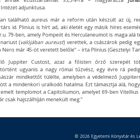
és annak ezüsttartalmát 93,5%-ra – magyarázza
Juhá
Intézet adjunktusa.
n található aureus már a reform után készült az új, re
árs id. Plinius is hírt ad, aki életét egy másik híres esem
Kr.u. 79-ben, amely Pompeiit és Herculaneumot is maga alá 
nariust (
valójában aureust
) verettek, a császárok pedig e
 Nero már 45-öt veretett belőle" – írta Plinius (Gesztelyi Ta
lő Juppiter Custost, azaz a főisten őrző szerepét tö
 történt ugyanis a nagy római tűzvész, egy évre rá pedig
sászár mindkettőt túlélte, amelyben a védelmező Juppiter
ggött a mindenkori uralkodó hatalma. Ezt támasztja alá, hog
emelt templomot a Capitoliumon, amelyet 69-ben Vitellius 
ár csak hajszálhíján menekült meg."
© 2026 Egyetemi Könyvtár és Le