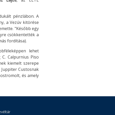
sz Lajos
, az ELTE
dukált pénzlábon. A
ény, a Vezúv kitörése
temette. "Később egy
gyre csökkentették a
más fordítása).
bbféleképpen lehet
 C. Calpurnius Piso
nek kiemelt szerepe
y Juppiter Custosnak
ostromolt, és amely
véltár