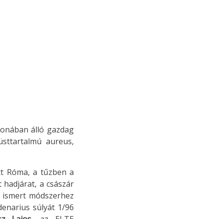
jdonában álló gazdag
sttartalmú aureus,
tt Róma, a tűzben a
 hadjárat, a császár
ól ismert módszerhez
denarius súlyát 1/96