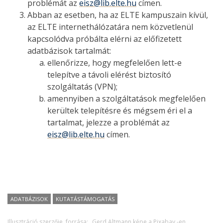
problémát az
eisz@lib.elte.hu
címen.
Abban az esetben, ha az ELTE kampuszain kívül,
az ELTE internethálózatára nem közvetlenül
kapcsolódva próbálta elérni az előfizetett
adatbázisok tartalmát:
ellenőrizze, hogy megfelelően lett-e
telepítve a távoli elérést biztosító
szolgáltatás (VPN);
amennyiben a szolgáltatások megfelelően
kerültek telepítésre és mégsem éri el a
tartalmat, jelezze a problémát az
eisz@lib.elte.hu
címen.
ADATBÁZISOK
KUTATÁSTÁMOGATÁS
Illusztráció szerzője, forrása:
Gerd Altmann képe a Pixabay -en.