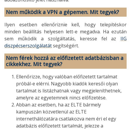
Nem működik a VPN a gépemen. Mit tegyek?
Ilyen esetben ellenőriznie kell, hogy telepítéskor
minden beállítás helyesen lett-e megadva. Ha ezután
sem működik a szolgáltatás, keresse fel az
IIG
diszpécserszolgálatát
segítségért.
Nem férek hozzá az előfizetett adatbázisban a
cikkekhez. Mit tegyek?
Ellenőrizze, hogy valóban előfizetett tartalmat
próbál-e elérni. Nagyobb kiadók keresői olyan
tartalmat is listázhatnak vagy megjeleníthetnek,
amelyre az egyetemnek nincs előfizetése.
Abban az esetben, ha az ELTE bármely
kampuszán közvetlenül az ELTE
internethálózatára csatlakozva nem éri el egy
adatbázis előfizetett tartalmát, jelezze a