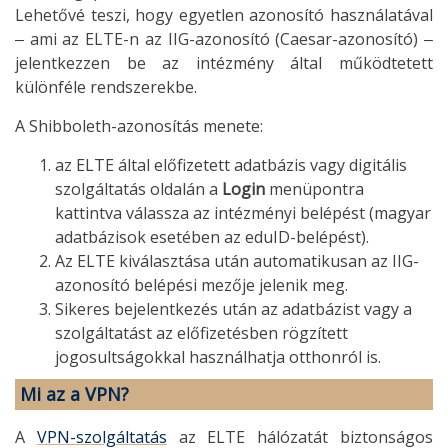
Lehetővé teszi, hogy egyetlen azonosító használatával
‒ ami az ELTE-n az IIG-azonosító (Caesar-azonosító) ‒
jelentkezzen be az intézmény által működtetett
különféle rendszerekbe.
A Shibboleth-azonosítás menete:
az ELTE által előfizetett adatbázis vagy digitális
szolgáltatás oldalán a
Login
menüpontra
kattintva válassza az intézményi belépést (magyar
adatbázisok esetében az eduID-belépést).
Az ELTE kiválasztása után automatikusan az IIG-
azonosító belépési mezője jelenik meg.
Sikeres bejelentkezés után az adatbázist vagy a
szolgáltatást az előfizetésben rögzített
jogosultságokkal használhatja otthonról is.
Mi az a VPN?
A
VPN-szolgáltatás
az ELTE hálózatát biztonságos