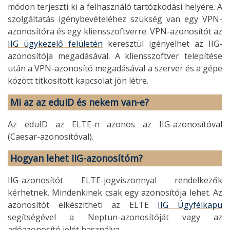
módon terjeszti ki a felhasználó tartózkodási helyére. A
szolgáltatás igénybevételéhez szükség van egy VPN-
azonosítóra és egy kliensszoftverre. VPN-azonosítót az
IIG ügykezelő felületén
keresztül igényelhet az IIG-
azonosítója megadásával. A kliensszoftver telepítése
után a VPN-azonosító megadásával a szerver és a gépe
között titkosított kapcsolat jön létre.
Mi az az eduID és nekem van-e?
Az eduID az ELTE-n azonos az IIG-azonosítóval
(Caesar-azonosítóval).
Hogyan lehet IIG-azonosítóm?
IIG-azonosítót ELTE-jogviszonnyal rendelkezők
kérhetnek. Mindenkinek csak egy azonosítója lehet. Az
azonosítót elkészítheti az ELTE
IIG Ügyfélkapu
segítségével a Neptun-azonosítóját vagy az
adóazonosító jelét használva.