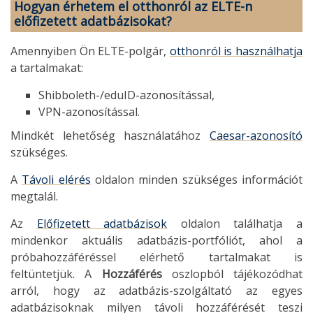
Hogyan érhetem el otthonról az ELTE-n
előfizetett adatbázisokat?
Amennyiben Ön ELTE-polgár,
otthonról is használhatja
a tartalmakat:
Shibboleth-/eduID-azonosítással,
VPN-azonosítással.
Mindkét lehetőség használatához
Caesar-azonosító
szükséges.
A
Távoli elérés
oldalon minden szükséges információt
megtalál.
Az
Előfizetett adatbázisok
oldalon találhatja a
mindenkor aktuális adatbázis-portfóliót, ahol a
próbahozzáféréssel elérhető tartalmakat is
feltüntetjük. A
Hozzáférés
oszlopból tájékozódhat
arról, hogy az adatbázis-szolgáltató az egyes
adatbázisoknak milyen távoli hozzáférését teszi