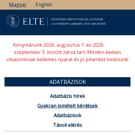
Ugrás
Magyar
English
a
tartalomra
Könyvtárunk 2026. augusztus 1. és 2026.
szeptember 5. között zárva tart. Minden kedves
olvasónknak kellemes nyarat és jó pihenést kívánunk!
ADATBÁZISOK
Adatbázis hírek
Gyakran ismételt kérdések
Adatbázisok
Távoli elérés