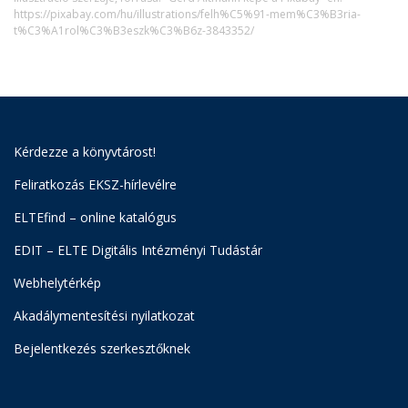
https://pixabay.com/hu/illustrations/felh%C5%91-mem%C3%B3ria-
t%C3%A1rol%C3%B3eszk%C3%B6z-3843352/
Kérdezze a könyvtárost!
Feliratkozás EKSZ-hírlevélre
ELTEfind – online katalógus
EDIT – ELTE Digitális Intézményi Tudástár
Webhelytérkép
Akadálymentesítési nyilatkozat
Bejelentkezés szerkesztőknek