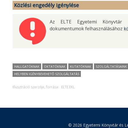
Közlési engedély igénylése
Az ELTE Egyetemi Könyvtár és
dokumentumok felhasználásához
k
HALLGATÓKNAK
OKTATÓKNAK
KUTATÓKNAK
SZOLGÁLTATÁSAINK
HELYBEN IGÉNYBEVEHETŐ SZOLGÁLTATÁS
Illusztráció szerzője, forrása:
ELTE EKL
© 2026 Egyetemi Könyvtár és Le