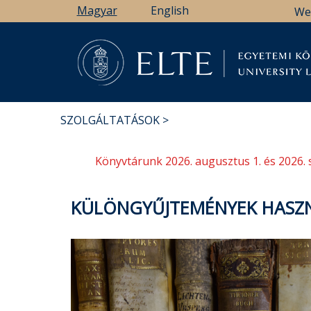
Ugrás
Magyar
English
We
a
tartalomra
Könyv
SZOLGÁLTATÁSOK
MORZSA
Könyvtárunk 2026. augusztus 1. és 2026. 
KÜLÖNGYŰJTEMÉNYEK HASZ