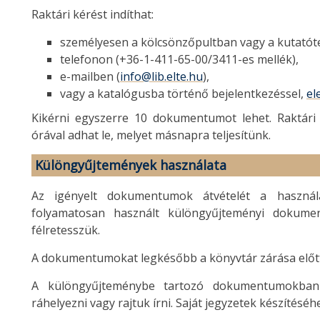
Raktári kérést indíthat:
személyesen a kölcsönzőpultban vagy a kutató
telefonon (+36-1-411-65-00/3411-es mellék),
e-mailben (
info@lib.elte.hu
),
vagy a katalógusba történő bejelentkezéssel,
el
Kikérni egyszerre 10 dokumentumot lehet. Raktári 
órával adhat le, melyet másnapra teljesítünk.
Különgyűjtemények használata
Az igényelt dokumentumok átvételét a használat
folyamatosan használt különgyűjteményi dokumen
félretesszük.
A dokumentumokat legkésőbb a könyvtár zárása előtt 3
A különgyűjteménybe tartozó dokumentumokban t
ráhelyezni vagy rajtuk írni. Saját jegyzetek készítéséh