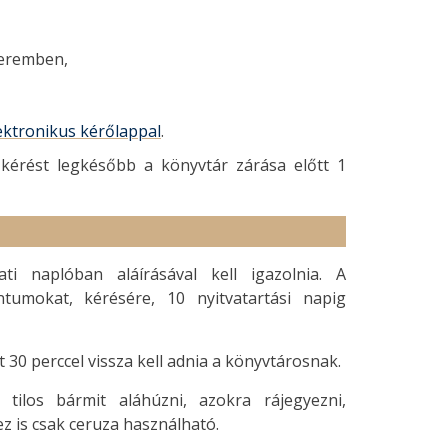
teremben,
ektronikus kérőlappal
.
kérést legkésőbb a könyvtár zárása előtt 1
i naplóban aláírásával kell igazolnia. A
tumokat, kérésére, 10 nyitvatartási napig
0 perccel vissza kell adnia a könyvtárosnak.
ilos bármit aláhúzni, azokra rájegyezni,
ez is csak ceruza használható.