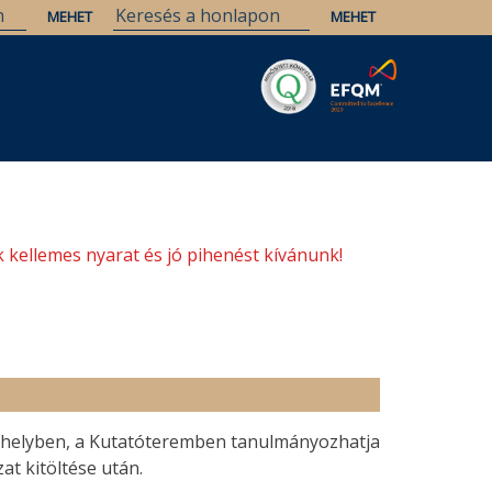
Savaria
Örökség
ELTE Könyvtárak
 kellemes nyarat és jó pihenést kívánunk!
helyben, a Kutatóteremben tanulmányozhatja
at kitöltése után.