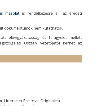
lis másolat
is rendelkezésre áll, az eredeti
sérült dokumentumok nem kutathatók.
ott elővigyázatosság és felügyelet mellett
gszolgálati Osztály vezetőjétől kérhet az
k
Litterae et Epistolae Originales),