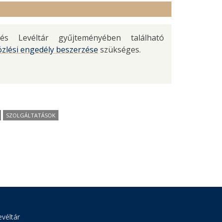
 Levéltár gyűjteményében található
özlési engedély beszerzése
szükséges.
SZOLGÁLTATÁSOK
véltár