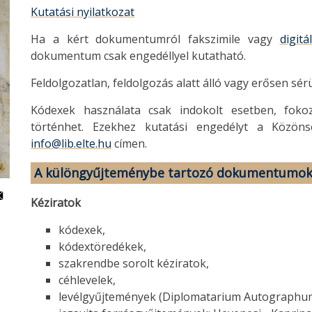
Kutatási nyilatkozat
Ha a kért dokumentumról fakszimile vagy
digitá
dokumentum csak engedéllyel kutatható.
Feldolgozatlan, feldolgozás alatt álló vagy erősen 
Kódexek használata csak indokolt esetben, fokoz
történhet. Ezekhez kutatási engedélyt a Közönsé
info@lib.elte.hu
címen.
A különgyűjteménybe tartozó dokumentumo
Kéziratok
kódexek,
kódextöredékek,
szakrendbe sorolt kéziratok,
céhlevelek,
levélgyűjtemények (Diplomatarium Autographum, 