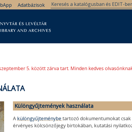
bApp
Adatbázisok
tár
Kutatástámogatás
Levéltár
Támogatás
szeptember 5. között zárva tart. Minden kedves olvasónknak
NÁLATA
Különgyűjtemények használata
A
különgyűjteménybe
tartozó dokumentumokat csak 
érvényes kölcsönzőjegy birtokában, kutatási nyilatkoz