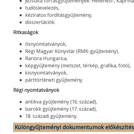
jezsuita forrásgyűjtemények: Hevenesi-, Kaprina
tudóslevelezés,
kéziratos fordításgyűjtemény,
disszertációk.
Ritkaságok
ősnyomtatványok,
Régi Magyar Könyvtár (RMK-gyűjtemény),
Rariora Hungarica,
képgyűjtemény (metszet, térkép, grafika, fotó),
kisnyomtatványok,
párttörténeti gyűjtemény.
Régi nyomtatványok
antikva gyűjtemény (16. század),
barokk gyűjtemény (17. század),
18. századi gyűjtemény.
Különgyűjteményi dokumentumok előkészítés