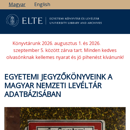
Ugrás
Magyar
English
a
tartalomra
Könyvtárunk 2026. augusztus 1. és 2026.
szeptember 5. között zárva tart. Minden kedves
olvasónknak kellemes nyarat és jó pihenést kívánunk!
EGYETEMI JEGYZŐKÖNYVEINK A
MAGYAR NEMZETI LEVÉLTÁR
ADATBÁZISÁBAN