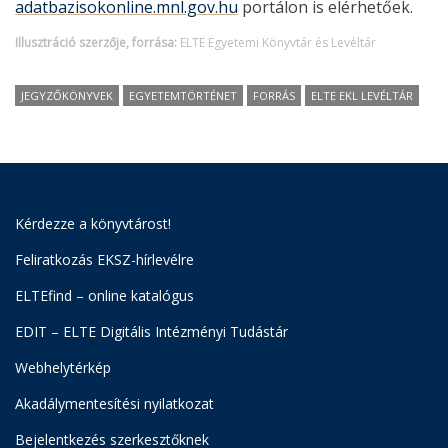
adatbazisokonline.mnl.gov.hu
portálon is elérhetőek.
Illusztráció szerzője, forrása:
ELTE Egyetemi Könyvtár és Levéltár
JEGYZŐKÖNYVEK
EGYETEMTÖRTÉNET
FORRÁS
ELTE EKL LEVÉLTÁR
Kérdezze a könyvtárost!
Feliratkozás EKSZ-hírlevélre
ELTEfind – online katalógus
EDIT – ELTE Digitális Intézményi Tudástár
Webhelytérkép
Akadálymentesítési nyilatkozat
Bejelentkezés szerkesztőknek