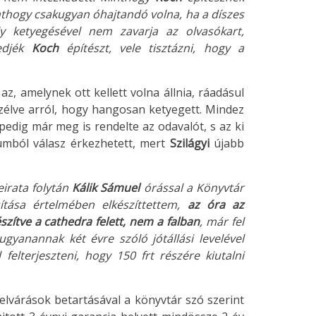
inthogy csakugyan óhajtandó volna, ha a díszes
y ketyegésével nem zavarja az olvasókart,
kedjék
Koch
építészt, vele tisztázni, hogy a
z, amelynek ott kellett volna állnia, ráadásul
zélve arról, hogy hangosan ketyegett. Mindez
pedig már meg is rendelte az odavalót, s az ki
riumból válasz érkezhetett, mert
Szilágyi
újabb
eirata folytán
Kálik Sámuel
órással a Könyvtár
sítása értelmében elkészíttettem,
az óra az
zítve a cathedra felett, nem a falban
, már fel
ugyanannak két évre szóló jótállási levelével
felterjeszteni, hogy 150 frt részére kiutalni
elvárások betartásával a könyvtár szó szerint