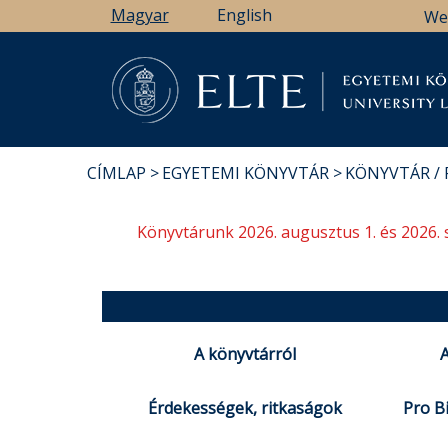
Ugrás
Magyar
English
We
a
tartalomra
Könyv
CÍMLAP
EGYETEMI KÖNYVTÁR
KÖNYVTÁR /
MORZSA
Könyvtárunk 2026. augusztus 1. és 2026. 
A könyvtárról
A
Érdekességek, ritkaságok
Pro Bi