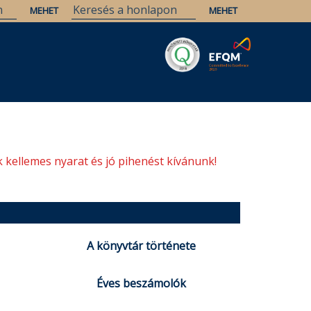
Savaria
Örökség
ELTE Könyvtárak
 kellemes nyarat és jó pihenést kívánunk!
A könyvtár története
Éves beszámolók