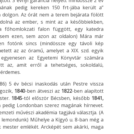
ajtott 3 évnyi garancia helyett mindössze 2 év
mának pedig kereken 150 frt-jába került a”
 dolgon. Az órát nem a terem bejárata fölött
ndolná az ember, s mint az a későbbiekben,
 a főhomlokzati falon függött, egy katedra
en, sem ezen, sem azon az oldalon) Mára már
en fotónk sincs (mindössze egy távoli kép
hetett az az óramű, amelyet a XIX. szd. egyik
e egyenesen az Egyetemi Könyvtár számára
itt az, amit erről a tehetséges, sokoldalú,
 érdemes.
6) 5 év bécsi inaskodás után Pestre vissza
gozik,
1840
-ben átveszi az
1822
-ben alapított
ster.
1845
-tól először Bécsben, később
1841,
n pedig Londonban szerez magának hírnevet.
nemzeti művészi akadémia tagjává választja. (A
tal lemondunk) Műhelye a Kígyó u. 8-ban még a
ik mester emlékét. Arcképét sem akárki, maga