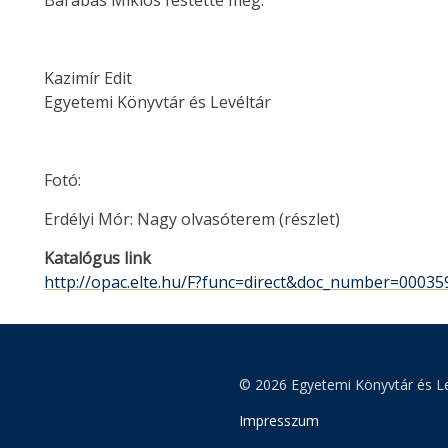
Barabás Miklós festette meg.
Kazimír Edit
Egyetemi Könyvtár és Levéltár
Fotó:
Erdélyi Mór: Nagy olvasóterem (részlet)
Katalógus link
http://opac.elte.hu/F?func=direct&doc_number=00035
© 2026 Egyetemi Könyvtár és Le
Impresszum