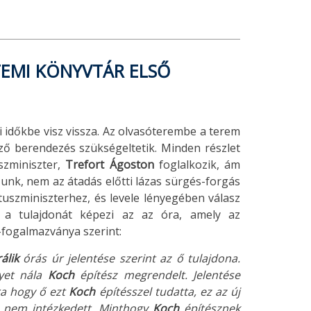
TEMI KÖNYVTÁR ELSŐ
i időkbe visz vissza. Az olvasóterembe a terem
lző berendezés szükségeltetik. Minden részlet
zminiszter,
Trefort Ágoston
foglalkozik, ám
zunk, nem az átadás előtti lázas sürgés-forgás
tuszminiszterhez, és levele lényegében válasz
k a tulajdonát képezi az az óra, amely az
-fogalmazványa szerint:
álik
órás úr jelentése szerint az ő tulajdona.
lyet nála
Koch
építész megrendelt. Jelentése
ra hogy ő ezt
Koch
építésszel tudatta, ez az új
ég nem intézkedett. Minthogy
Koch
építésznek