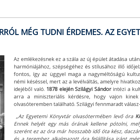
RRÓL MÉG TUDNI ÉRDEMES. AZ EGYE
Az emlékezésnek ez a szála az új épület átadása után
harmóniájához, szépségéhez és stílusához illő idője
fontos, így az üggyel maga a nagyméltóságú kultus
némi késéssel, mert az a levélváltás, amelyre hivatko
idejéből való.
1878 elején
Szilágyi Sándor
intézi a kul
arra a miniszteriális kérdésre, hogy vajon kine
olvasóteremben található. Szilágyi fennmaradt válasz
„Az Egyetemi Könyvtár olvasótermében levő óra
Kr
Ennek helyét egy más órának kellene pótolni, me
szerént ez az óra már hosszabb idő óta kész, daczá
és a teremhez alkalmazott óra felállítása iránt m