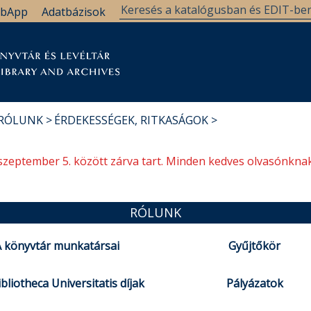
bApp
Adatbázisok
tár
Kutatástámogatás
Levéltár
Támogatás
 RÓLUNK
ÉRDEKESSÉGEK, RITKASÁGOK
szeptember 5. között zárva tart. Minden kedves olvasónknak
RÓLUNK
 könyvtár munkatársai
Gyűjtőkör
bliotheca Universitatis díjak
Pályázatok