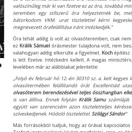
valószínűleg már ki van fizetve ez az óra, továbbá m
teremben egy stílszerű óra helyeztetnék be, mel
bátorkodom VKM. urat tisztelettel kérni kegyes
megnevezett órafelállítása iránt intézkedjék.”
Óra tehát addig is volt az olvasóteremben, csak nem a
ez
Králik Sámuel
órásmester tulajdona volt, nem bes
valahogyan addig elkerülte a figyelmet.
Koch
építész 
is lett fizetve. Intézkedni kellett. A magas miniszté
levelében már az alábbiakat jelentette:
„Folyó év február hó 12.-én 30310 sz. a. kelt kegyes l
olvasótermében felállítandó órát Excellentiád uta
olvasóterem berendezésével teljes összhangban elkés
is van állítva. Ennek folytán
Králik Samu
számláját 
együtt van szerencsém azon tiszteletteljes kéréssel 
szíveskedjenek. Hódoló tisztelettel.
Szilágyi Sándor
”
Más forrásokból tudjuk, hogy az órával kapcsolatos 