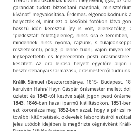
Trefort instrukcióinak kívánt megfelelni, igaz, az óh
garanciát tudott biztosítani magának, minisztériu
kívánat” megvalósítása. Érdemes, elgondolkodnunk a
helyezték el, mint ezt a későbbi fotókon látva go
hosszú időn keresztül így is volt, ellenkezőleg,
"piedesztál" felett.(Jelenleg, nincs óra e teremb
mindennek nincs nyoma, rajzunk, s tulajdonképp
részleteként), pedig jó lenne tudni, vajon milyen le
legképzettebb és legeredetibb pesti órásmester
készített. Az óra leírása helyett egyelőre álljon 
besztercebányai származású, órásmesterről tudnunk
Králik Sámuel
(Besztercebánya, 1815- Budapest, 188
kerülvén Hahn/ Hayn Gáspár órásmester mellett dol
üzletet és
1843
-tól kezdve saját jogon pesti órásme
1843, 1846-
ban hazai iparmű kiállításokon,
1851
-be
ezt koronázza meg
1852
-ben azzal, hogy a párizsi 
további kitüntetések, oklevelek felsorolásáról ezút
jeles utódok idejében is megőrizte cégnévként Král