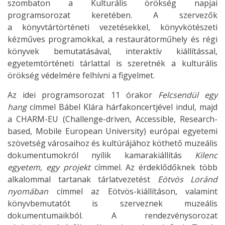
szombaton a Kulturális örökség napjai
programsorozat keretében. A szervezők
a könyvtártörténeti vezetésekkel, könyvkötészeti
kézműves programokkal, a restaurátorműhely és régi
könyvek bemutatásával, interaktív kiállítással,
egyetemtörténeti tárlattal is szeretnék a kulturális
örökség védelmére felhívni a figyelmet.
Az idei programsorozat 11 órakor
Felcsendül egy
hang
címmel Bábel Klára hárfakoncertjével indul, majd
a CHARM-EU (Challenge-driven, Accessible, Research-
based, Mobile European University) európai egyetemi
szövetség városaihoz és kultúrájához köthető muzeális
dokumentumokról nyílik kamarakiállítás
Kilenc
egyetem, egy projekt
címmel. Az érdeklődőknek több
alkalommal tartanak tárlatvezetést
Eötvös Loránd
nyomában
címmel az Eötvös-kiállításon, valamint
könyvbemutatót is szerveznek muzeális
dokumentumaikból. A rendezvénysorozat