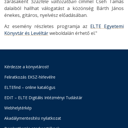
zárásaként
Százféle változatban
címmel Cseh Tamás
dalaiból hallhat válogatást a közönség Bárth János
énekes, gitáros, nyelvész előadásában.
Az esemény részletes programja az
ELTE Egyetemi
Könyvtár és Levéltár
weboldalán érhető el."
Kérdezze a könyvtárost!
Feliratkozás EKSZ-hírlevélre
ELTEfind – online katalógus
EDIT – ELTE Digitális Intézményi Tudástár
Webhelytérkép
Akadálymentesítési nyilatkozat