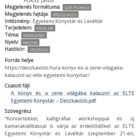
FLAISZ János
Megjelenés formátuma
ELEKTRONIKUS
Megjelenés fajtája
MÁSODLAGOS
Intézmény
Egyetemi Könyvtár és Levéltár
Terjedelem
RÖVID HÍR
Téma
RENDEZVÉNY
Nyelv
MAGYAR
Hatókör
ORSZÁGOS
Forrás helye
https://deszkavizio.hu/a-konyv-es-a-zene-vilagaba-
kalauzol-az-elte-egyetemi-konyvtar/
Csatolt fájl
A könyv és a zene világába kalauzol az ELTE
Egyetemi Könyvtár – Deszkavízió.pdf
Szövegrész
"Koncertekkel, kalligráfiai workshoppal és új
kamarakiállítással is várja az érdeklődőket az ELTE
Egyetemi Könyvtár és Levéltár szeptember 21-én,