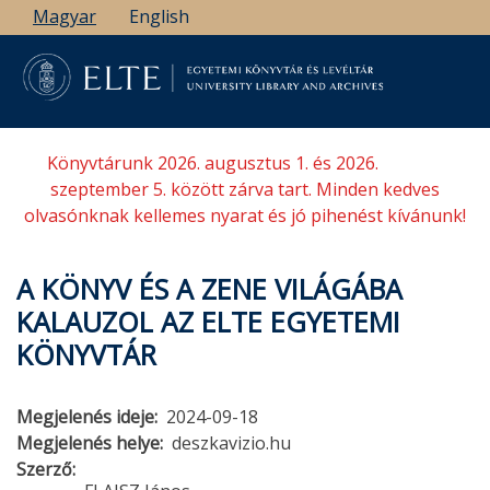
Ugrás
Magyar
English
a
tartalomra
Könyvtárunk 2026. augusztus 1. és 2026.
szeptember 5. között zárva tart. Minden kedves
olvasónknak kellemes nyarat és jó pihenést kívánunk!
A KÖNYV ÉS A ZENE VILÁGÁBA
KALAUZOL AZ ELTE EGYETEMI
KÖNYVTÁR
Megjelenés ideje
2024-09-18
Megjelenés helye
deszkavizio.hu
Szerző