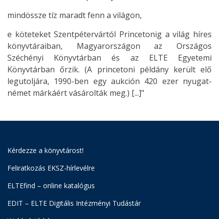
mindössze tíz maradt fenn a világon,
e köteteket Szentpétervártól Princetonig a világ híres
könyvtáraiban, Magyarországon az Országos
Széchényi Könyvtárban és az ELTE Egyetemi
Könyvtárban őrzik. (A princetoni példány került elő
legutoljára, 1990-ben egy aukción 420 ezer nyugat-
német márkáért vásárolták meg.) [...]"
Kérdezze a könyvtárost!
Feliratkozás EKSZ-hírlevélre
ELTEfind – online katalógus
EDIT – ELTE Digitális Intézményi Tudástár