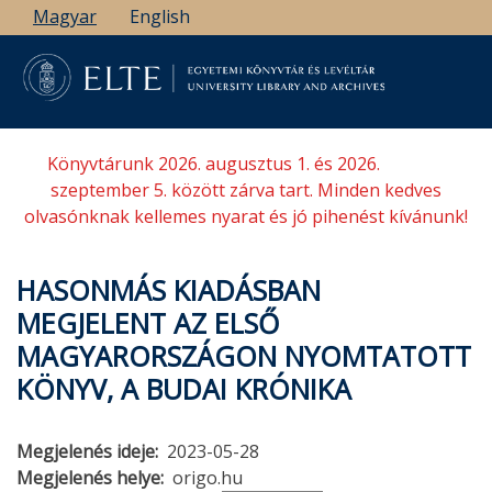
Ugrás
Magyar
English
a
tartalomra
Könyvtárunk 2026. augusztus 1. és 2026.
szeptember 5. között zárva tart. Minden kedves
olvasónknak kellemes nyarat és jó pihenést kívánunk!
HASONMÁS KIADÁSBAN
MEGJELENT AZ ELSŐ
MAGYARORSZÁGON NYOMTATOTT
KÖNYV, A BUDAI KRÓNIKA
Megjelenés ideje
2023-05-28
Megjelenés helye
origo.hu