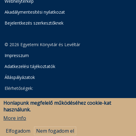
Webhelytérkép
Akadálymentesítési nyilatkozat
Bejelentkezés szerkesztőknek
© 2026 Egyetemi Könyvtár és Levéltár
Impresszum
Adatkezelési tájékoztatók
Álláspályázatok
Elérhetőségek:
Egyetemi Könyvtár
Honlapunk megfelelő működéséhez cookie-kat
Levéltár
használunk.
Savaria Könyvtár és Levéltár (Szombathely)
More info
Elfogadom
Nem fogadom el