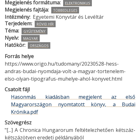
Megjelenés formátuma
ELEKTRONIKUS
Megjelenés fajtája
TÖBBEDLEGES
Intézmény
Egyetemi Könyvtár és Levéltár
Terjedelem
RÖVID HÍR
Téma
GYŰJTEMÉNY
Nyelv
MAGYAR
Hatókör
ORSZÁGOS
Forrás helye
https://www.origo.hu/tudomany/20230528-hess-
andras-budai-nyomdaja-volt-a-magyar-tortenelem-
elso-olyan-tipografus-muhelye-ahol-konyvet.html
Csatolt fájl
Hasonmás kiadásban megjelent az első
Magyarországon nyomtatott könyv, a Budai
Krónika.pdf
Szövegrész
"[...] A Chronica Hungarorum feltételezhetően kétszáz-
kétszázötven eredeti példányából