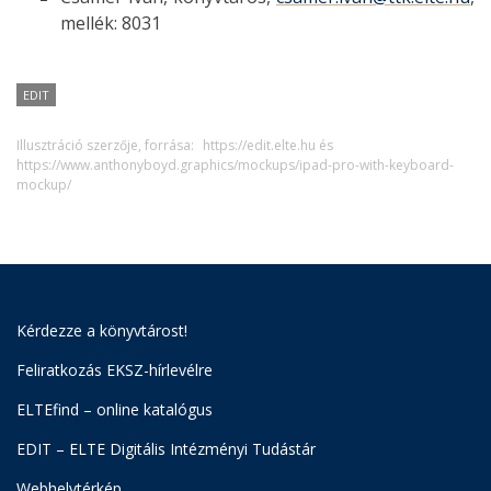
mellék: 8031
EDIT
Illusztráció szerzője, forrása:
https://edit.elte.hu és
https://www.anthonyboyd.graphics/mockups/ipad-pro-with-keyboard-
mockup/
Kérdezze a könyvtárost!
Feliratkozás EKSZ-hírlevélre
ELTEfind – online katalógus
EDIT – ELTE Digitális Intézményi Tudástár
Webhelytérkép