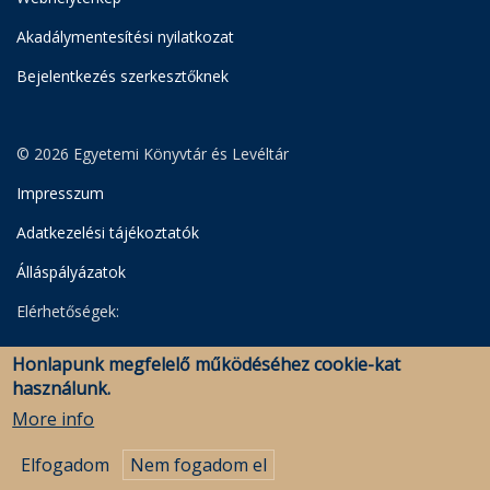
Akadálymentesítési nyilatkozat
Bejelentkezés szerkesztőknek
© 2026 Egyetemi Könyvtár és Levéltár
Impresszum
Adatkezelési tájékoztatók
Álláspályázatok
Elérhetőségek:
Egyetemi Könyvtár
Honlapunk megfelelő működéséhez cookie-kat
Levéltár
használunk.
Savaria Könyvtár és Levéltár (Szombathely)
More info
Elfogadom
Nem fogadom el