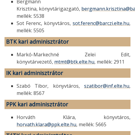
Bergmann
Krisztina, könyvtárigazgató,
bergmann.krisztina@bar
mellék: 5538
Sot Ferenc, könyvtáros,
sot.ferenc@barczi.elte.hu
,
mellék: 5505
BTK
kari adminisztrátor
Markó-Markechné Zelei Edit,
könyvtárvezető,
mtmt@btk.elte.hu
, mellék: 2911
IK
kari adminisztrátor
Szabó Tibor, könyvtáros,
szatibor@inf.elte.hu
,
mellék: 8567
PPK
kari adminisztrátor
Horváth Klára, könyvtáros,
horvath.klara@ppk.elte.hu
, mellék: 5665