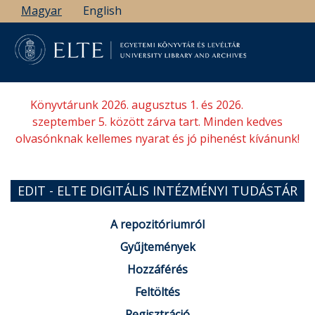
Ugrás
Magyar
English
a
tartalomra
Könyvtárunk 2026. augusztus 1. és 2026.
szeptember 5. között zárva tart. Minden kedves
olvasónknak kellemes nyarat és jó pihenést kívánunk!
EDIT - ELTE DIGITÁLIS INTÉZMÉNYI TUDÁSTÁR
A repozitóriumról
Gyűjtemények
Hozzáférés
Feltöltés
Regisztráció