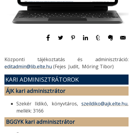
Központi tájékoztatás és adminisztráció:
editadmin@lib.elte.hu
(Fejes Judit, Móring Tibor)
KARI ADMINISZTRÁTOROK
ÁJK
kari adminisztrátor
Szekér Ildikó, könyvtáros,
szeildiko@ajk.elte.hu
,
mellék: 3166
BGGYK
kari adminisztrátor