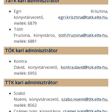
TáTK
kari adminisztrátor
Egri Krisztina,
könyvtárvezető,
egri.krisztina@tatk.elte.hu
,
mellék: 6879
Tóth
Fruzsina, könyvtáros,
toth.fruzsina@tatk.elte.hu
,
mellék: 6881
TÓK
kari adminisztrátor
Kontra
Dávid, konyvtárvezető,
kontra.david@tok.elte.hu
,
mellék: 6955
TTK
kari adminisztrátor:
Szabó
Noémi, könyvtárvezető,
szabo.noemi@ttk.elte.hu
,
mellék: 8562
Csámer Iván, könyvtáros,
csamer.ivan@ttk.elte.hu
,