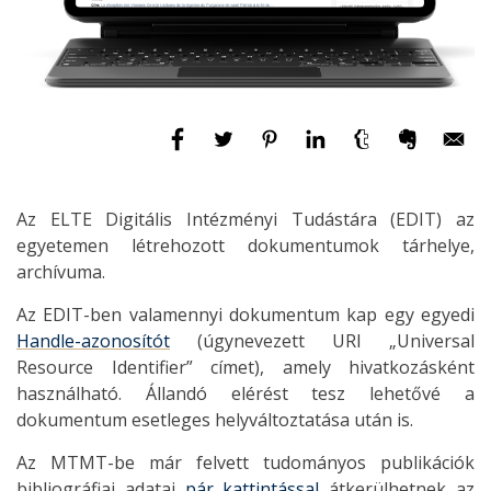
Az ELTE Digitális Intézményi Tudástára (EDIT) az
egyetemen létrehozott dokumentumok tárhelye,
archívuma.
Az EDIT-ben valamennyi dokumentum kap egy egyedi
Handle-azonosítót
(úgynevezett URI „Universal
Resource Identifier” címet), amely hivatkozásként
használható. Állandó elérést tesz lehetővé a
dokumentum esetleges helyváltoztatása után is.
Az MTMT-be már felvett tudományos publikációk
bibliográfiai adatai
pár kattintással
átkerülhetnek az