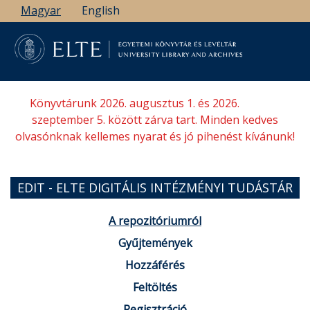
Ugrás
Magyar
English
a
tartalomra
Könyvtárunk 2026. augusztus 1. és 2026.
szeptember 5. között zárva tart. Minden kedves
olvasónknak kellemes nyarat és jó pihenést kívánunk!
EDIT - ELTE DIGITÁLIS INTÉZMÉNYI TUDÁSTÁR
A repozitóriumról
Gyűjtemények
Hozzáférés
Feltöltés
Regisztráció