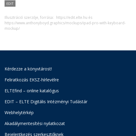
EDIT
Illusztráció szerzője, forrása:
https://edit.elte.hu és
https://www.anthonyboyd.graphics/mockups/ipad-pro-with-keyboard-
mockup/
Kérdezze a könyvtárost!
Feliratkozás EKSZ-hírlevélre
ELTEfind – online katalógus
EDIT – ELTE Digitális Intézményi Tudástár
Webhelytérkép
Akadálymentesítési nyilatkozat
Bejelentkezés szerkesztőknek