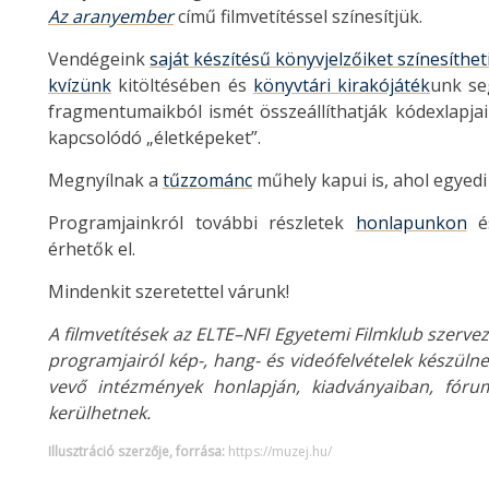
Az aranyember
című filmvetítéssel színesítjük.
Vendégeink
saját készítésű könyvjelzőiket színesíthet
kvízünk
kitöltésében és
könyvtári kirakójáték
unk se
fragmentumaikból ismét összeállíthatják kódexlapjai
kapcsolódó „életképeket”.
Megnyílnak a
tűzzománc
műhely kapui is, ahol egyedi
Programjainkról további részletek
honlapunkon
é
érhetők el.
Mindenkit szeretettel várunk!
A filmvetítések az ELTE–NFI Egyetemi Filmklub szerv
programjairól kép-, hang- és videófelvételek készülne
vevő intézmények honlapján, kiadványaiban, fóruma
kerülhetnek.
Illusztráció szerzője, forrása:
https://muzej.hu/