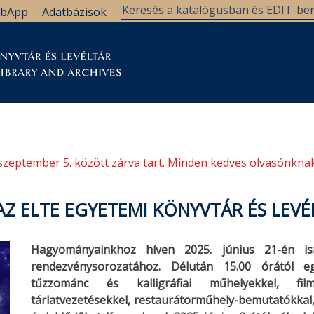
bApp
Adatbázisok
tár
Kutatástámogatás
Levéltár
Támogatás
szeptember 5. között zárva tart. Minden kedves olvasónknak
AZ ELTE EGYETEMI KÖNYVTÁR ÉS LEV
Hagyományainkhoz híven 2025. június 21-én i
rendezvénysorozatához. Délután 15.00 órától eg
tűzzománc és kalligráfiai műhelyekkel, filmve
tárlatvezetésekkel, restaurátorműhely-bemutatókkal, J