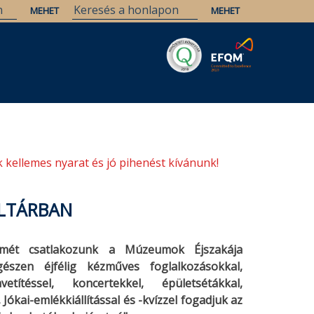
Savaria
Örökség
ELTE Könyvtárak
 kellemes nyarat és jó pihenést kívánunk!
ÉLTÁRBAN
smét csatlakozunk a Múzeumok Éjszakája
észen éjfélig kézműves foglalkozásokkal,
títéssel, koncertekkel, épületsétákkal,
ókai-emlékkiállítással és -kvízzel fogadjuk az