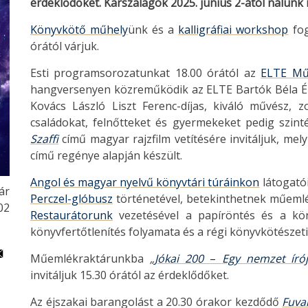
érdeklődőket. Karszalagok 2025. június 2-ától nálunk 
Könyvkötő műhely
ünk és a
kalligráfiai workshop
fog
órától várjuk.
Esti programsorozatunkat 18.00 órától az
ELTE Műv
hangversenyen közreműködik az ELTE Bartók Béla Én
Kovács László Liszt Ferenc-díjas, kiváló művész, 
családokat, felnőtteket és gyermekeket pedig szint
Szaffi
című magyar rajzfilm vetítésére invitáljuk, me
című regénye alapján készült.
Angol és magyar nyelvű könyvtári túráinkon
látogató
ár
Perczel-glóbusz
történetével, betekinthetnek műemlé
02
Restaurátorunk
vezetésével a papíröntés és a köny
könyvfertőtlenítés folyamata és a régi könyvkötészeti 
Műemlékraktárunkba
„
Jókai 200
–
Egy nemzet írój
invitáljuk 15.30 órától az érdeklődőket.
Az éjszakai barangolást a 20.30 órakor kezdődő
Fuva