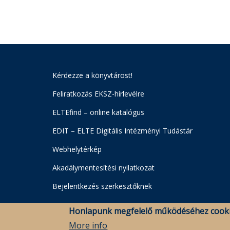
Kérdezze a könyvtárost!
Feliratkozás EKSZ-hírlevélre
ELTEfind – online katalógus
EDIT – ELTE Digitális Intézményi Tudástár
Webhelytérkép
Akadálymentesítési nyilatkozat
Bejelentkezés szerkesztőknek
Honlapunk megfelelő működéséhez cooki
More info