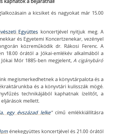
is kaphatók a bejáratnál!
lalkozásain a kicsiket és nagyokat már 15.00
észeti Együttes
koncertjével nyitjuk meg. A
ekkar és Egyetemi Koncertzenekar, vezényel
zongorán közreműködik dr. Rákosi Ferenc. A
én 18.00 órától a Jókai-emlékév alkalmából a
ly Jókai Mór 1885-ben megjelent,
A cigánybáró
ink megismerkedhetnek a könyvtárpalota és a
kraktárunkba és a könyvtári kulisszák mögé.
vfűzés technikájából kaphatnak ízelítőt, a
eljárások mellett.
a, egy évszázad lelke
”
című emlékkiállításra
lom
énekegyüttes koncertjével és 21.00 órától