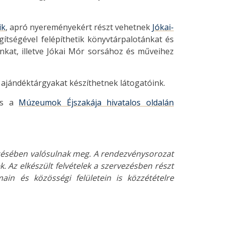
ik
, apró nyereményekért részt vehetnek
Jókai-
gítségével felépíthetik könyvtárpalotánkat és
nkat, illetve Jókai Mór sorsához és műveihez
 ajándéktárgyakat készíthetnek látogatóink.
s a
Múzeumok Éjszakája hivatalos oldalán
ezésében valósulnak meg.
A rendezvénysorozat
k. Az elkészült felvételek a szervezésben részt
in és közösségi felületein is közzétételre