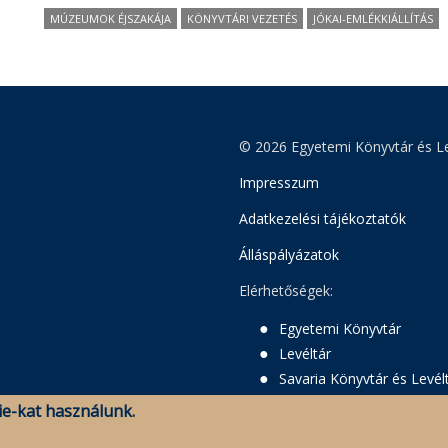
MÚZEUMOK ÉJSZAKÁJA
KÖNYVTÁRI VEZETÉS
JÓKAI-EMLÉKKIÁLLÍTÁS
© 2026 Egyetemi Könyvtár és Le
Impresszum
Adatkezelési tájékoztatók
Álláspályázatok
Elérhetőségek:
Egyetemi Könyvtár
Levéltár
Savaria Könyvtár és Levél
e-kat használunk.