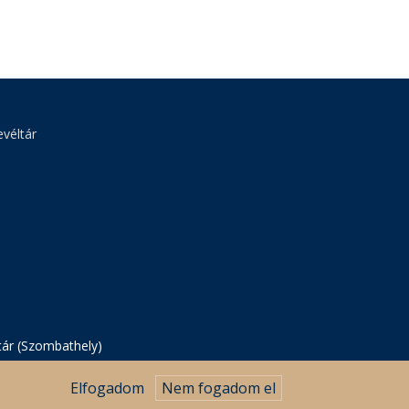
véltár
tár (Szombathely)
Elfogadom
Nem fogadom el