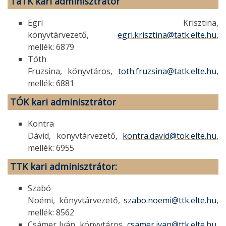
TáTK
kari adminisztrátor
Egri Krisztina,
könyvtárvezető,
egri.krisztina@tatk.elte.hu
,
mellék: 6879
Tóth
Fruzsina, könyvtáros,
toth.fruzsina@tatk.elte.hu
,
mellék: 6881
TÓK
kari adminisztrátor
Kontra
Dávid, konyvtárvezető,
kontra.david@tok.elte.hu
,
mellék: 6955
TTK
kari adminisztrátor:
Szabó
Noémi, könyvtárvezető,
szabo.noemi@ttk.elte.hu
,
mellék: 8562
Csámer Iván, könyvtáros,
csamer.ivan@ttk.elte.hu
,