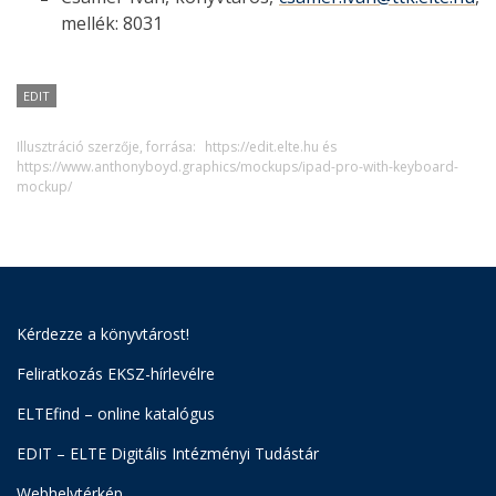
mellék: 8031
EDIT
Illusztráció szerzője, forrása:
https://edit.elte.hu és
https://www.anthonyboyd.graphics/mockups/ipad-pro-with-keyboard-
mockup/
Kérdezze a könyvtárost!
Feliratkozás EKSZ-hírlevélre
ELTEfind – online katalógus
EDIT – ELTE Digitális Intézményi Tudástár
Webhelytérkép