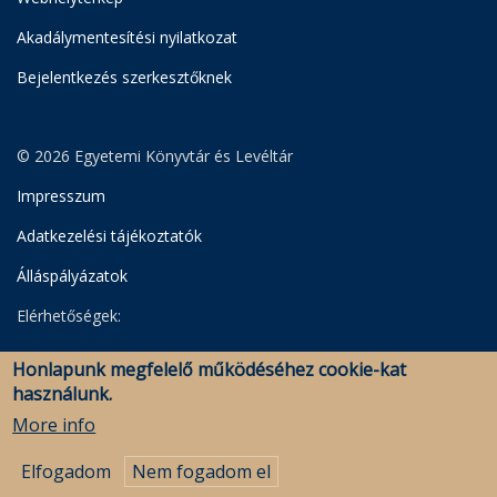
Akadálymentesítési nyilatkozat
Bejelentkezés szerkesztőknek
© 2026 Egyetemi Könyvtár és Levéltár
Impresszum
Adatkezelési tájékoztatók
Álláspályázatok
Elérhetőségek:
Egyetemi Könyvtár
Honlapunk megfelelő működéséhez cookie-kat
Levéltár
használunk.
Savaria Könyvtár és Levéltár (Szombathely)
More info
Elfogadom
Nem fogadom el