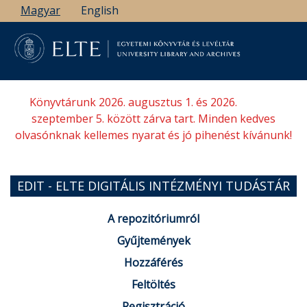
Ugrás
Magyar
English
a
tartalomra
Könyvtárunk 2026. augusztus 1. és 2026.
szeptember 5. között zárva tart. Minden kedves
olvasónknak kellemes nyarat és jó pihenést kívánunk!
EDIT - ELTE DIGITÁLIS INTÉZMÉNYI TUDÁSTÁR
A repozitóriumról
Gyűjtemények
Hozzáférés
Feltöltés
Regisztráció