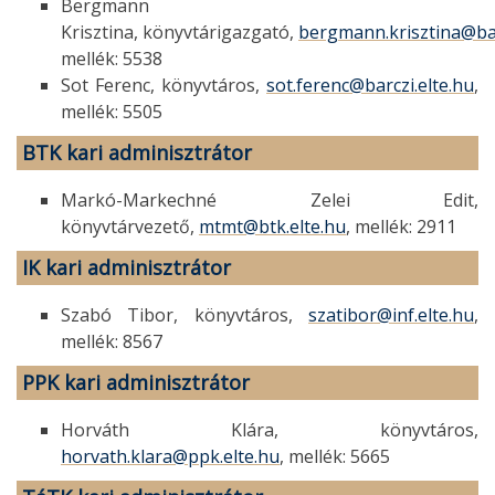
Bergmann
Krisztina, könyvtárigazgató,
bergmann.krisztina@bar
mellék: 5538
Sot Ferenc, könyvtáros,
sot.ferenc@barczi.elte.hu
,
mellék: 5505
BTK
kari adminisztrátor
Markó-Markechné Zelei Edit,
könyvtárvezető,
mtmt@btk.elte.hu
, mellék: 2911
IK
kari adminisztrátor
Szabó Tibor, könyvtáros,
szatibor@inf.elte.hu
,
mellék: 8567
PPK
kari adminisztrátor
Horváth Klára, könyvtáros,
horvath.klara@ppk.elte.hu
, mellék: 5665