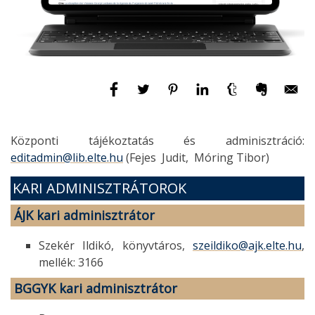
Központi tájékoztatás és adminisztráció:
editadmin@lib.elte.hu
(Fejes Judit, Móring Tibor)
KARI ADMINISZTRÁTOROK
ÁJK
kari adminisztrátor
Szekér Ildikó, könyvtáros,
szeildiko@ajk.elte.hu
,
mellék: 3166
BGGYK
kari adminisztrátor